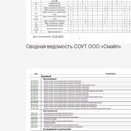
Сводная ведомость СОУТ ООО «Смайл»