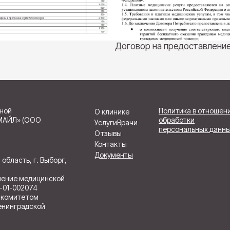
Договор на предоставление
ной
Политика в отношен
О клинике
МАЙЛ» (ООО
обработки
Услуги
Врачи
персональных данн
Отзывы
Контакты
Документы
область, г. Выборг,
ление медицинской
-01-002074
. комитетом
енинградской