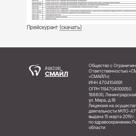
Прейскурант
(скачать)
Общество с Ограничен
доктор
Ответственностью «С
СМАЙЛ
«СМАЙЛ»)
ИНН 4704104691
ОГРН 1194704000050
188800, Ленинградская 
ул. Мира, д.18
Лицензия на осуществ
деятельности №ЛО-47
выдана 15 марта 2019 г
по здравоохранению Л
области